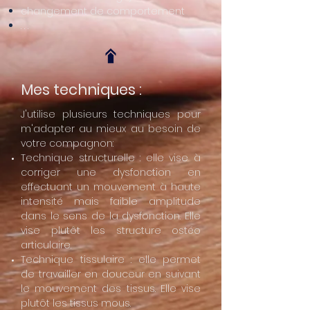
changement de comportement
. . .
Mes techniques :
J'utilise plusieurs techniques pour
m'adapter au mieux au besoin de
votre compagnon
:
Technique structurelle : elle vise à
corriger une dysfonction en
effectuant un mouvement à haute
intensité mais faible amplitude
dans le sens de la dysfonction. Elle
vise plutôt les structure ostéo
articulaire.
Technique tissulaire : elle permet
de travailler en douceur en suivant
le mouvement des tissus. Elle vise
plutôt les tissus mous.