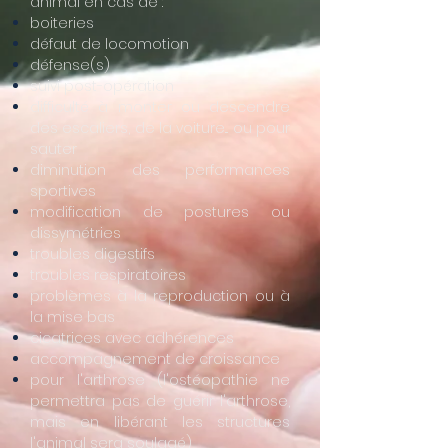
animal en cas de :
boiteries
défaut de locomotion
défense(s)
suivi post-opération
difficulté à monter ou descendre
des escaliers, de la voiture... ou pour
sauter
diminution des performances
sportives
modification de postures ou
dissymétries
troubles digestifs
troubles respiratoires
problèmes à la reproduction ou à
la mise bas
cicatrices avec adhérences
accompagnement de croissance
pour l'arthrose (l'ostéopathie ne
permettra pas de guérir l'arthrose,
mais en libérant les structures
l'animal sera soulagé)