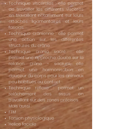
Technique viscérales : elle permet
de travailler les différents viscères
en travaillant notamment sur leurs
attaches ligamentaires et leurs
fascias
Technique crânienne : elle permet
une action sur les différentes
structures du crâne
Technique cranio sacré : elle
permet une approche douce sur la
relation crâne - sacrum, elle
permet une harmonisation en
douceur du corps pour les animaux
peu habitués au contact
Technique réflexe : permet un
relâchement des tissus en
travaillant sur des zones précises
Mais aussi :
FTM
Torsion physiologique
Hélice faciale